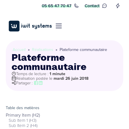
05 65 47 70 47
Contact
Accueil
»
Réalisations
»
Plateforme communautaire
Plateforme
communautaire
Temps de lecture :
1 minute
Réalisation postée le
mardi 26 juin 2018
Partager :
Table des matières
Primary Item (H2)
Sub Item 1 (H3)
Sub Item 2 (H4)