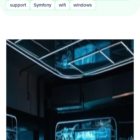
support
Symfony
wifi
windows